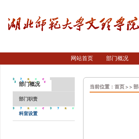
网站首页
部门概况
部门概况
当前位置：
首页
部
部门职责
科室设置